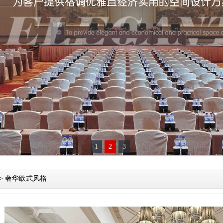
1
2
3
> 奢华欧式风格